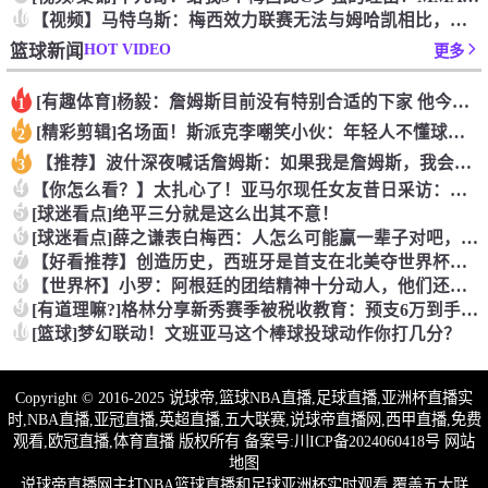
10
【视频】马特乌斯：梅西效力联赛无法与姆哈凯相比，他们是在欧洲
HOT VIDEO
篮球新闻
更多
[有趣体育]杨毅：詹姆斯目前没有特别合适的下家 他今夏最失策
1
[精彩剪辑]名场面！斯派克李嘲笑小伙：年轻人不懂球！我现场看
2
【推荐】波什深夜喊话詹姆斯：如果我是詹姆斯，我会选择迈阿密！
3
4
【你怎么看？】太扎心了！亚马尔现任女友昔日采访：毫无疑问更喜
5
[球迷看点]绝平三分就是这么出其不意！
6
[球迷看点]薛之谦表白梅西：人怎么可能赢一辈子对吧，但爱你一
7
【好看推荐】创造历史，西班牙是首支在北美夺世界杯冠军的欧洲球
8
【世界杯】小罗：阿根廷的团结精神十分动人，他们还有梅西一锤定
9
[有道理嘛?]格林分享新秀赛季被税收教育：预支6万到手只有2
10
[篮球]梦幻联动！文班亚马这个棒球投球动作你打几分？
Copyright © 2016-2025 说球帝,篮球NBA直播,足球直播,亚洲杯直播实
时,NBA直播,亚冠直播,英超直播,五大联赛,说球帝直播网,西甲直播,免费
观看,欧冠直播,体育直播 版权所有 备案号:
川ICP备2024060418号
网站
地图
说球帝直播网主打NBA篮球直播和足球亚洲杯实时观看,覆盖五大联