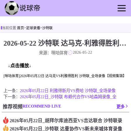
首页
>
>
当前位置:
首页
足球录播
沙特联
足球直播
篮球直播
2026-05-22 沙特联 达马克-利雅得胜利 录像[咪咕体育]
足球录播
2026-05-22
来源：咪咕体育
篮球回放
足球资讯
↓点击播放↓
篮球新闻
[咪咕体育]2026年05月22日 达马克VS利雅得胜利 沙特联_全场录像【视频集锦】
其他联赛
上一条：
2026年05月22日 利雅得新月VS费哈 沙特联_全场录像
下一条：
2026年05月22日_沙特联 布赖代合作VS哈森姆录像_全
RECOMMEND LIVE
推荐视频
更多
2026年05月22日_胡拜尔库迪西亚VS吉达联合 沙特联录
1
2026年05月22日_沙特联 达曼协作VS新未来城体育录像
2