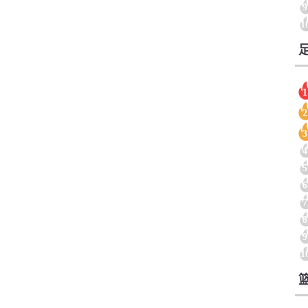
9
1
1
2
3
4
5
6
7
8
9
1