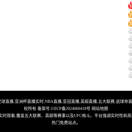
1
2
3
4
5
6
7
8
9
1
篮球NBA直播,足球直播,亚洲杯直播实时,NBA直播,亚冠直播,英超直播,五大联赛,说
权所有 备案号:
川ICP备2024060418号
网站地图
实时观看,覆盖五大联赛、英超等赛事以及UFC格斗。平台强调实时性和高
热门免费站点。