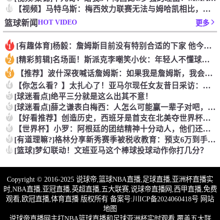
10
【视频】马特乌斯：梅西效力联赛无法与姆哈凯相比，他们是在欧洲
HOT VIDEO
篮球新闻
更多
[有趣体育]杨毅：詹姆斯目前没有特别合适的下家 他今夏最失策
1
[精彩剪辑]名场面！斯派克李嘲笑小伙：年轻人不懂球！我现场看
2
【推荐】波什深夜喊话詹姆斯：如果我是詹姆斯，我会选择迈阿密！
3
4
【你怎么看？】太扎心了！亚马尔现任女友昔日采访：毫无疑问更喜
5
[球迷看点]绝平三分就是这么出其不意！
6
[球迷看点]薛之谦表白梅西：人怎么可能赢一辈子对吧，但爱你一
7
【好看推荐】创造历史，西班牙是首支在北美夺世界杯冠军的欧洲球
8
【世界杯】小罗：阿根廷的团结精神十分动人，他们还有梅西一锤定
9
[有道理嘛?]格林分享新秀赛季被税收教育：预支6万到手只有2
10
[篮球]梦幻联动！文班亚马这个棒球投球动作你打几分？
Copyright © 2016-2025 说球帝,篮球NBA直播,足球直播,亚洲杯直播实
时,NBA直播,亚冠直播,英超直播,五大联赛,说球帝直播网,西甲直播,免费
观看,欧冠直播,体育直播 版权所有 备案号:
川ICP备2024060418号
网站
地图
说球帝直播网主打NBA篮球直播和足球亚洲杯实时观看,覆盖五大联