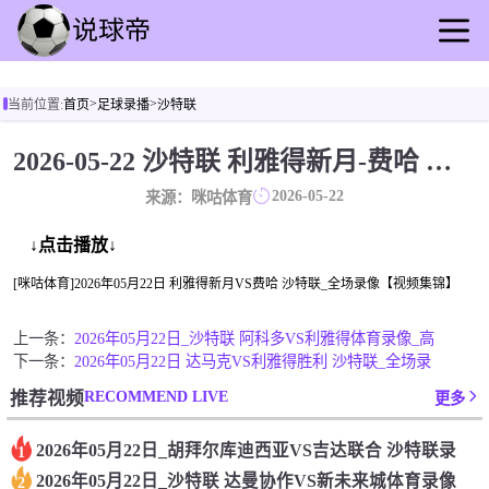
首页
>
>
当前位置:
首页
足球录播
沙特联
足球直播
篮球直播
2026-05-22 沙特联 利雅得新月-费哈 录像[咪咕体育]
足球录播
2026-05-22
来源：咪咕体育
篮球回放
足球资讯
↓点击播放↓
篮球新闻
[咪咕体育]2026年05月22日 利雅得新月VS费哈 沙特联_全场录像【视频集锦】
其他联赛
上一条：
2026年05月22日_沙特联 阿科多VS利雅得体育录像_高
下一条：
2026年05月22日 达马克VS利雅得胜利 沙特联_全场录
RECOMMEND LIVE
推荐视频
更多
2026年05月22日_胡拜尔库迪西亚VS吉达联合 沙特联录
1
2026年05月22日_沙特联 达曼协作VS新未来城体育录像
2