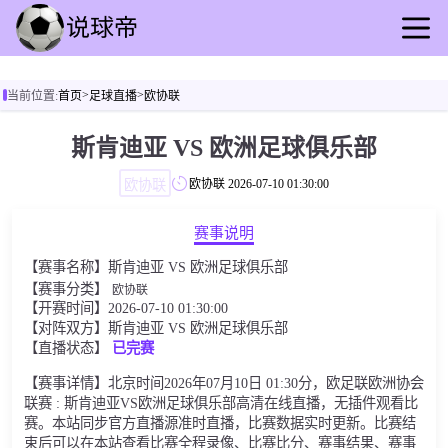
首页
>
>
当前位置:
首页
足球直播
欧协联
足球直播
篮球直播
斯肯迪亚 VS 欧洲足球俱乐部
足球录播
欧协联
欧协联
2026-07-10 01:30:00
篮球回放
足球资讯
赛事说明
篮球新闻
【赛事名称】斯肯迪亚 VS 欧洲足球俱乐部
其他联赛
【赛事分类】
欧协联
【开赛时间】2026-07-10 01:30:00
【对阵双方】斯肯迪亚 VS 欧洲足球俱乐部
【直播状态】
已完赛
【赛事详情】北京时间2026年07月10日 01:30分，欧足联欧洲协会
联赛 : 斯肯迪亚VS欧洲足球俱乐部高清在线直播，无插件观看比
赛。本站同步官方直播源准时直播，比赛数据实时更新。比赛结
束后可以在本站查看比赛全程录像、比赛比分、赛事结果、赛事