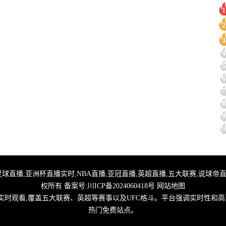
1
2
3
4
5
6
7
8
9
1
篮球NBA直播,足球直播,亚洲杯直播实时,NBA直播,亚冠直播,英超直播,五大联赛,说
权所有 备案号:
川ICP备2024060418号
网站地图
实时观看,覆盖五大联赛、英超等赛事以及UFC格斗。平台强调实时性和高
热门免费站点。