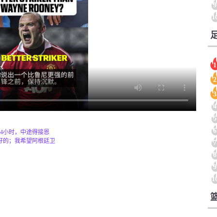
9
1
1
2
3
4
5
6
24小时，中途得接恩
好的；我希望阿根廷卫
7
8
9
1