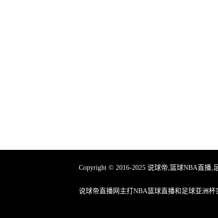
Copyright © 2016-2025 说球帝,
说球帝直播网主打NBA篮球直播和足球亚洲杯