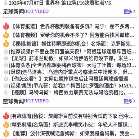
10
2026年07月07日 世界杯 第12场1/16决赛胜者VS
HOT VIDEO
足球新闻
更多
【体育报道】世界杯裁判装备有多沉？马宁：差不多两三公斤
1
【体育视频】留给你的机会不多了？阿芳能否找回巅峰期的状态？
2
【视频/集锦】抓住转瞬即逝的机会！名场面：克罗斯完美传球助攻
3
4
[推荐视频]“不要在我们面前庆祝！”阿根廷球迷怒斥西班牙球迷
5
【足球】前米兰助教：如果米哈伊洛维奇没下课，米兰可以在201
6
[体育头条]全世界都想要梅西球衣！大马丁吐槽：每场印两三百件
7
[足球]迪马济奥： 乌迪内斯重点考察米兰中场邦多，但尚未展开
8
【你怎么看？】女网红脱掉球衣后让阿根廷男球迷懵逼
9
[视频/集锦]甲亢哥：给我3个梅西比C罗强的理由？MMA 选
10
【视频】马特乌斯：梅西效力联赛无法与姆哈凯相比，他们是在欧洲
HOT VIDEO
篮球新闻
更多
[有趣体育]杨毅：詹姆斯目前没有特别合适的下家 他今夏最失策
1
[精彩剪辑]名场面！斯派克李嘲笑小伙：年轻人不懂球！我现场看
2
【推荐】波什深夜喊话詹姆斯：如果我是詹姆斯，我会选择迈阿密！
3