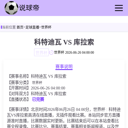
首页
>
>
当前位置:
首页
足球直播
世界杯
足球直播
篮球直播
科特迪瓦 VS 库拉索
足球录播
世界杯
世界杯
2026-06-26 04:00:00
篮球回放
足球资讯
赛事说明
篮球新闻
【赛事名称】科特迪瓦 VS 库拉索
其他联赛
【赛事分类】
世界杯
【开赛时间】2026-06-26 04:00:00
【对阵双方】科特迪瓦 VS 库拉索
【直播状态】
已完赛
【赛事详情】北京时间2026年06月26日 04:00分，世界杯 : 科特迪
瓦VS库拉索高清在线直播，无插件观看比赛。本站同步官方直播
源准时直播，比赛数据实时更新。比赛结束后可以在本站查看比
赛全程录像、比赛比分、赛事结果、赛事相关新闻报道，以及世