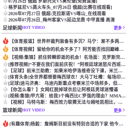
7
07月26日 俄超 罗斯托夫VS奥伦堡[免费直播]
8
格罗兹尼VS莫火车头_07月26日 俄超[比赛在线观看]
9
2026年07月27日 俄超:克拉斯诺VS喀山_在线观看
10
2026年07月26日_梅州客家VS延边龙鼎 中甲直播 高清
HOT VIDEO
足球新闻
更多
【体育报道】世界杯裁判装备有多沉？马宁：差不多两三公斤
1
【体育视频】留给你的机会不多了？阿芳能否找回巅峰期的状态？
2
【视频/集锦】抓住转瞬即逝的机会！名场面：克罗斯完美传球助攻
3
4
[推荐视频]“不要在我们面前庆祝！”阿根廷球迷怒斥西班牙球迷
5
【足球】前米兰助教：如果米哈伊洛维奇没下课，米兰可以在201
6
[体育头条]全世界都想要梅西球衣！大马丁吐槽：每场印两三百件
7
[足球]迪马济奥： 乌迪内斯重点考察米兰中场邦多，但尚未展开
8
【你怎么看？】女网红脱掉球衣后让阿根廷男球迷懵逼
9
[视频/集锦]甲亢哥：给我3个梅西比C罗强的理由？MMA 选
10
【视频】马特乌斯：梅西效力联赛无法与姆哈凯相比，他们是在欧洲
HOT VIDEO
篮球新闻
更多
[有趣体育]杨毅：詹姆斯目前没有特别合适的下家 他今夏最失策
1