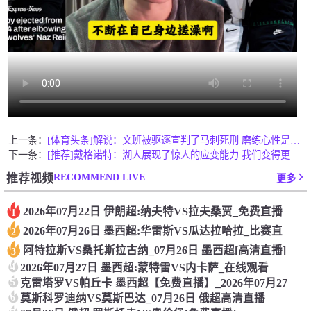
上一条：
[体育头条]解说：文班被驱逐宣判了马刺死刑 磨练心性是哈珀成
下一条：
[推荐]戴格诺特：湖人展现了惊人的应变能力 我们变得更好都归
RECOMMEND LIVE
推荐视频
更多
2026年07月22日 伊朗超:纳夫特VS拉夫桑贾_免费直播
1
2026年07月26日 墨西超:华雷斯VS瓜达拉哈拉_比赛直
2
阿特拉斯VS桑托斯拉古纳_07月26日 墨西超[高清直播]
3
4
2026年07月27日 墨西超:蒙特雷VS内卡萨_在线观看
5
克雷塔罗VS帕丘卡 墨西超【免费直播】_2026年07月27
6
莫斯科罗迪纳VS莫斯巴达_07月26日 俄超高清直播