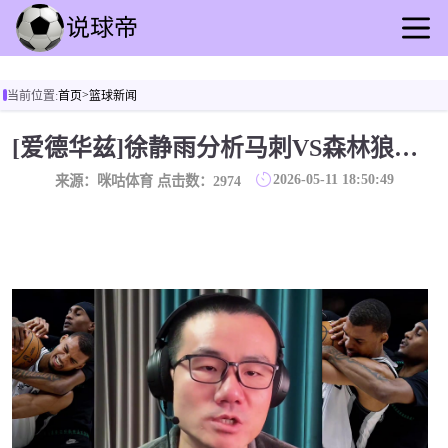
首页
>
当前位置:
首页
篮球新闻
足球直播
篮球直播
[爱德华兹]徐静雨分析马刺VS森林狼：文班亚马交学费了！！
足球录播
2026-05-11 18:50:49
来源：咪咕体育 点击数：
2974
篮球回放
足球资讯
篮球新闻
其他联赛