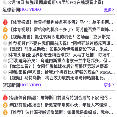
10
07月19日 拉脱超 图库姆斯VS里加FC[在线观看比赛]
HOT VIDEO
足球新闻
更多
【体育报道】世界杯裁判装备有多沉？马宁：差不多两三公斤
1
【体育视频】留给你的机会不多了？阿芳能否找回巅峰期的状态？
2
【视频/集锦】抓住转瞬即逝的机会！名场面：克罗斯完美传球助攻
3
4
[推荐视频]“不要在我们面前庆祝！”阿根廷球迷怒斥西班牙球迷
5
【足球】前米兰助教：如果米哈伊洛维奇没下课，米兰可以在201
6
[体育头条]全世界都想要梅西球衣！大马丁吐槽：每场印两三百件
7
[足球]迪马济奥： 乌迪内斯重点考察米兰中场邦多，但尚未展开
8
【你怎么看？】女网红脱掉球衣后让阿根廷男球迷懵逼
9
[视频/集锦]甲亢哥：给我3个梅西比C罗强的理由？MMA 选
10
【视频】马特乌斯：梅西效力联赛无法与姆哈凯相比，他们是在欧洲
HOT VIDEO
篮球新闻
更多
[有趣体育]杨毅：詹姆斯目前没有特别合适的下家 他今夏最失策
1
[精彩剪辑]名场面！斯派克李嘲笑小伙：年轻人不懂球！我现场看
2
【推荐】波什深夜喊话詹姆斯：如果我是詹姆斯，我会选择迈阿密！
3