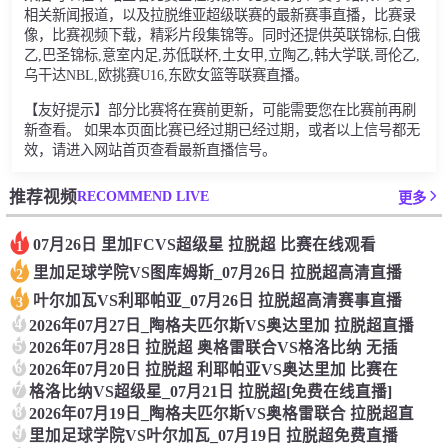
相关新闻报道，以及拉脱维亚超级联赛的最新赛事直播，比赛录
像，比赛视频下载，精彩片段集锦等。同时还提供英联锦标,白俄
乙,巴圣锦标,意室内足,苏低联杯,土女甲,立陶乙,韩大学联,哥伦乙,
乌干达NBL,欧挑赛U16,东欧女篮等联赛直播。
【友好提示】部分比赛将在赛前更新，可能需要您在比赛前再刷
新查看。 如果本页面比赛已经过期已经过期，或者以上信号都无
效，请进入网站首页查看最新直播信号。
RECOMMEND LIVE
推荐视频
更多
07月26日 里加FCVS超级星 拉脱超 比赛在线观看
1
里加足球学院VS图库姆斯_07月26日 拉脱超高清直播
2
叶尔加瓦VS利耶帕亚_07月26日 拉脱超高清赛事直播
3
4
2026年07月27日_陶格夫匹尔斯VS奥达里加 拉脱超直播
5
2026年07月28日 拉脱超 奥格雷联合VS格洛比纳 无插
6
2026年07月20日 拉脱超 利耶帕亚VS奥达里加 比赛在
7
格洛比纳VS超级星_07月21日 拉脱超[免费在线直播]
8
2026年07月19日_陶格夫匹尔斯VS奥格雷联合 拉脱超直
9
里加足球学院VS叶尔加瓦_07月19日 拉脱超免费直播