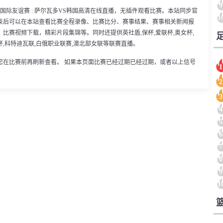
9
00分，国际友谊赛 : 萨尔瓦多VS韩国高清在线直播，无插件观看比赛。本站同步官
1
束后可以在本站查看比赛全程录像、比赛比分、赛事结果、赛事相关新闻报
比赛视频下载，精彩片段集锦等。同时还提供英社盾,保杯,爱联杯,奥女杯,
里女杯,科特迪瓦联,白俄职业联赛,澳北部女联等联赛直播。
您在比赛前再刷新查看。 如果本页面比赛已经过期已经过期，或者以上信号
1
2
3
4
5
6
7
8
9
1