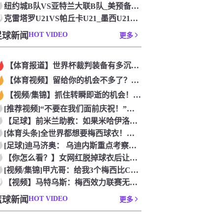
纽约城B队VS亚特兰大联B队_美预备联联赛_2026年07月
0
克雷塔罗U21VS帕丘卡U21_墨西U21联赛_2026年0
足球新闻
HOT VIDEO
更多
【体育报道】世界杯裁判装备有多沉？马宁：差不多两三公斤
【体育视频】留给你的机会不多了？阿芳能否找回巅峰期的状态？
【视频/集锦】抓住转瞬即逝的机会！名场面：克罗斯完美传球助攻
[推荐视频]“不要在我们面前庆祝！”阿根廷球迷怒斥西班牙球迷
【足球】前米兰助教：如果米哈伊洛维奇没下课，米兰可以在201
[体育头条]全世界都想要梅西球衣！大马丁吐槽：每场印两三百件
[足球]迪马济奥： 乌迪内斯重点考察米兰中场邦多，但尚未展开
【你怎么看？】女网红脱掉球衣后让阿根廷男球迷懵逼
[视频/集锦]甲亢哥：给我3个梅西比C罗强的理由？MMA 选
0
【视频】马特乌斯：梅西效力联赛无法与姆哈凯相比，他们是在欧洲
篮球新闻
HOT VIDEO
更多