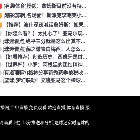
[有趣体育]杨毅：詹姆斯目前没有特别合适的下家 他今夏最失策
[精彩剪辑]名场面！斯派克李嘲笑小伙：年轻人不懂球！我现场看
【推荐】波什深夜喊话詹姆斯：如果我是詹姆斯，我会选择迈阿密！
【你怎么看？】太扎心了！亚马尔现任女友昔日采访：毫无疑问更喜
[球迷看点]绝平三分就是这么出其不意！
[球迷看点]薛之谦表白梅西：人怎么可能赢一辈子对吧，但爱你一
【好看推荐】创造历史，西班牙是首支在北美夺世界杯冠军的欧洲球
【世界杯】小罗：阿根廷的团结精神十分动人，他们还有梅西一锤定
[有道理嘛?]格林分享新秀赛季被税收教育：预支6万到手只有2
0
[篮球]梦幻联动！文班亚马这个棒球投球动作你打几分？
球帝直播网,西甲直播,免费观看,欧冠直播,体育直播 版
清画质,附加比分推送和分析,是球迷实时追球的