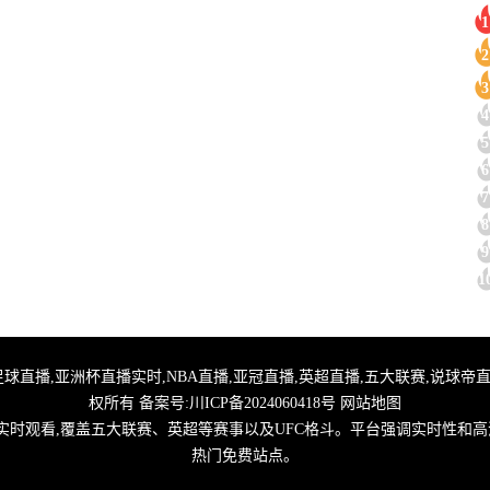
1
2
3
4
5
6
7
8
9
1
篮球NBA直播,足球直播,亚洲杯直播实时,NBA直播,亚冠直播,英超直播,五大联赛,说
权所有 备案号:
川ICP备2024060418号
网站地图
实时观看,覆盖五大联赛、英超等赛事以及UFC格斗。平台强调实时性和高
热门免费站点。