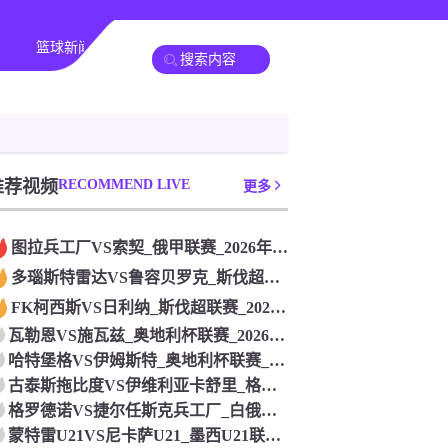
篮球新闻
其他联赛
推荐视频
RECOMMEND LIVE
更多
图拉兵工厂VS索契_俄甲联赛_2026年07月26日
多瑙斯特雷达VS鲁容贝罗克_斯伐超联赛_2026年07月26
FK柯西斯VS日利纳_斯伐超联赛_2026年07月26日
瓦勒恩VS施瓦兹_奥地利杯联赛_2026年07月26日
哈特堡格VS伊姆斯特_奥地利杯联赛_2026年07月26日
古泰斯拖比度VS伊维利亚卡舒里_格鲁杯联赛_2026年07月
格罗德诺VS捷尔任斯克兵工厂_白俄杯联赛_2026年07月2
蒙特雷U21VS尼卡萨U21_墨西U21联赛_2026年07