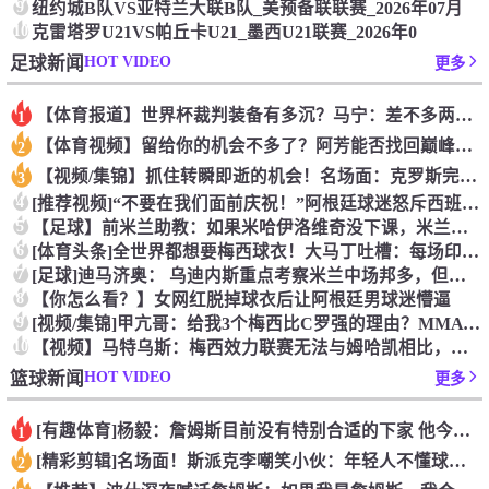
9
纽约城B队VS亚特兰大联B队_美预备联联赛_2026年07月
10
克雷塔罗U21VS帕丘卡U21_墨西U21联赛_2026年0
HOT VIDEO
足球新闻
更多
【体育报道】世界杯裁判装备有多沉？马宁：差不多两三公斤
1
【体育视频】留给你的机会不多了？阿芳能否找回巅峰期的状态？
2
【视频/集锦】抓住转瞬即逝的机会！名场面：克罗斯完美传球助攻
3
4
[推荐视频]“不要在我们面前庆祝！”阿根廷球迷怒斥西班牙球迷
5
【足球】前米兰助教：如果米哈伊洛维奇没下课，米兰可以在201
6
[体育头条]全世界都想要梅西球衣！大马丁吐槽：每场印两三百件
7
[足球]迪马济奥： 乌迪内斯重点考察米兰中场邦多，但尚未展开
8
【你怎么看？】女网红脱掉球衣后让阿根廷男球迷懵逼
9
[视频/集锦]甲亢哥：给我3个梅西比C罗强的理由？MMA 选
10
【视频】马特乌斯：梅西效力联赛无法与姆哈凯相比，他们是在欧洲
HOT VIDEO
篮球新闻
更多
[有趣体育]杨毅：詹姆斯目前没有特别合适的下家 他今夏最失策
1
[精彩剪辑]名场面！斯派克李嘲笑小伙：年轻人不懂球！我现场看
2