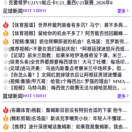
10
克雷塔罗U21VS帕丘卡U21_墨西U21联赛_2026年0
HOT VIDEO
足球新闻
更多
【体育报道】世界杯裁判装备有多沉？马宁：差不多两三公斤
1
【体育视频】留给你的机会不多了？阿芳能否找回巅峰期的状态？
2
【视频/集锦】抓住转瞬即逝的机会！名场面：克罗斯完美传球助攻
3
4
[推荐视频]“不要在我们面前庆祝！”阿根廷球迷怒斥西班牙球迷
5
【足球】前米兰助教：如果米哈伊洛维奇没下课，米兰可以在201
6
[体育头条]全世界都想要梅西球衣！大马丁吐槽：每场印两三百件
7
[足球]迪马济奥： 乌迪内斯重点考察米兰中场邦多，但尚未展开
8
【你怎么看？】女网红脱掉球衣后让阿根廷男球迷懵逼
9
[视频/集锦]甲亢哥：给我3个梅西比C罗强的理由？MMA 选
10
【视频】马特乌斯：梅西效力联赛无法与姆哈凯相比，他们是在欧洲
HOT VIDEO
篮球新闻
更多
[有趣体育]杨毅：詹姆斯目前没有特别合适的下家 他今夏最失策
1
[精彩剪辑]名场面！斯派克李嘲笑小伙：年轻人不懂球！我现场看
2
【推荐】波什深夜喊话詹姆斯：如果我是詹姆斯，我会选择迈阿密！
3