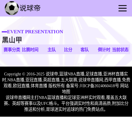
首页
足球直播
EVENT PRESENTATION
黑山甲
篮球直播
足球录播
赛事分类
比赛时间
主队
比分
客队
倒计时
当前状态
篮球回放
足球资讯
Copyright © 2016-2025 说球帝,篮球NBA直播,足球直播,亚洲杯直播实
篮球新闻
时,NBA直播,亚冠直播,英超直播,五大联赛,说球帝直播网,西甲直播,免费
其他联赛
观看,欧冠直播,体育直播 版权所有 备案号:
川ICP备2024060418号
网站
地图
说球帝直播网主打NBA篮球直播和足球亚洲杯实时观看,覆盖五大联
赛、英超等赛事以及UFC格斗。平台强调实时性和高清画质,附加比分
推送和分析,是球迷实时追球的热门免费站点。